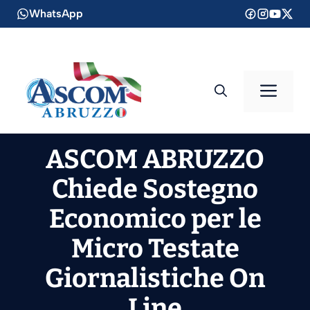
Vai
WhatsApp
al
contenuto
Men
ASCOM ABRUZZO
Chiede Sostegno
Economico per le
Micro Testate
Giornalistiche On
Line