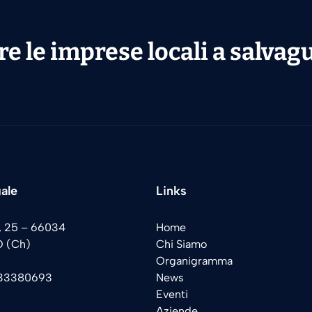
e le imprese locali a salvag
ale
Links
o, 25 – 66034
Home
 (Ch)
Chi Siamo
Organigramma
33380693
News
Eventi
Aziende